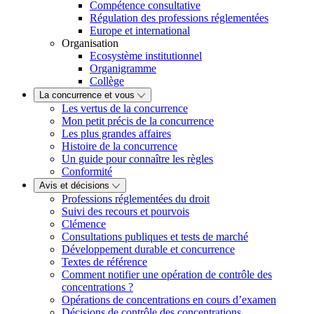
Compétence consultative
Régulation des professions réglementées
Europe et international
Organisation
Ecosystème institutionnel
Organigramme
Collège
La concurrence et vous
Les vertus de la concurrence
Mon petit précis de la concurrence
Les plus grandes affaires
Histoire de la concurrence
Un guide pour connaître les règles
Conformité
Avis et décisions
Professions réglementées du droit
Suivi des recours et pourvois
Clémence
Consultations publiques et tests de marché
Développement durable et concurrence
Textes de référence
Comment notifier une opération de contrôle des
concentrations ?
Opérations de concentrations en cours d’examen
Décisions de contrôle des concentrations