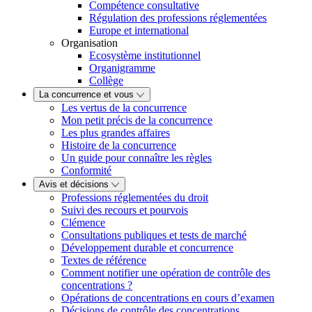
Compétence consultative
Régulation des professions réglementées
Europe et international
Organisation
Ecosystème institutionnel
Organigramme
Collège
La concurrence et vous
Les vertus de la concurrence
Mon petit précis de la concurrence
Les plus grandes affaires
Histoire de la concurrence
Un guide pour connaître les règles
Conformité
Avis et décisions
Professions réglementées du droit
Suivi des recours et pourvois
Clémence
Consultations publiques et tests de marché
Développement durable et concurrence
Textes de référence
Comment notifier une opération de contrôle des
concentrations ?
Opérations de concentrations en cours d’examen
Décisions de contrôle des concentrations