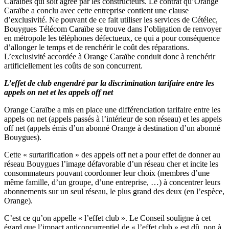
Caraïbes qui soit agréé par les constructeurs. Le contrat qu’Orange
Caraïbe a conclu avec cette entreprise contient une clause
d’exclusivité. Ne pouvant de ce fait utiliser les services de Cétélec,
Bouygues Télécom Caraïbe se trouve dans l’obligation de renvoyer
en métropole les téléphones défectueux, ce qui a pour conséquence
d’allonger le temps et de renchérir le coût des réparations.
L’exclusivité accordée à Orange Caraïbe conduit donc à renchérir
artificiellement les coûts de son concurrent.
L’effet de club engendré par la discrimination tarifaire entre les
appels on net et les appels off net
Orange Caraïbe a mis en place une différenciation tarifaire entre les
appels on net (appels passés à l’intérieur de son réseau) et les appels
off net (appels émis d’un abonné Orange à destination d’un abonné
Bouygues).
Cette « surtarification » des appels off net a pour effet de donner au
réseau Bouygues l’image défavorable d’un réseau cher et incite les
consommateurs pouvant coordonner leur choix (membres d’une
même famille, d’un groupe, d’une entreprise, …) à concentrer leurs
abonnements sur un seul réseau, le plus grand des deux (en l’espèce,
Orange).
C’est ce qu’on appelle « l’effet club ». Le Conseil souligne à cet
égard que l’impact anticoncurrentiel de « l’effet club » est dû, non à