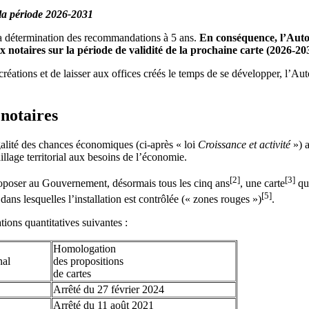
la période 2026-2031
 la détermination des recommandations à 5 ans.
En conséquence, l’Auto
 notaires sur la période de validité de la prochaine carte (2026-20
réations et de laisser aux offices créés le temps de se développer, l’A
 notaires
égalité des chances économiques (ci-après « loi
Croissance et activité
») a
aillage territorial aux besoins de l’économie.
[2]
[3]
oposer au Gouvernement, désormais tous les cinq ans
, une carte
qui
[5]
 dans lesquelles l’installation est contrôlée (« zones rouges »)
.
ions quantitatives suivantes :
Homologation
nal
des propositions
de cartes
Arrêté du 27 février 2024
Arrêté du 11 août 2021