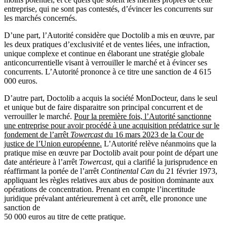
entreprise, qui ne sont pas contestés, d’évincer les concurrents sur
les marchés concernés.
D’une part, l’Autorité considère que Doctolib a mis en œuvre, par
les deux pratiques d’exclusivité et de ventes liées, une infraction,
unique complexe et continue en élaborant une stratégie globale
anticoncurrentielle visant à verrouiller le marché et à évincer ses
concurrents. L’Autorité prononce à ce
titre une sanction de 4 615
000 euros.
D’autre part, Doctolib a acquis la société MonDocteur, dans le seul
et unique but de faire disparaitre son principal concurrent et de
verrouiller le marché.
Pour la première fois, l’Autorité sanctionne
une entreprise pour avoir procédé à une acquisition prédatrice sur le
fondement de l’arrêt
Towercast
du 16 mars 2023 de la Cour de
justice de l’Union européenne.
L’Autorité relève néanmoins que la
pratique mise en œuvre par Doctolib avait pour point de départ une
date antérieure à l’arrêt
Towercast
, qui a clarifié la jurisprudence en
réaffirmant la portée de l’arrêt
Continental Can
du 21 février 1973,
appliquant les règles relatives aux abus de position dominante aux
opérations de concentration. Prenant en compte l’incertitude
juridique prévalant antérieurement à cet arrêt, elle prononce une
sanction de
50 000 euros au titre de cette pratique.