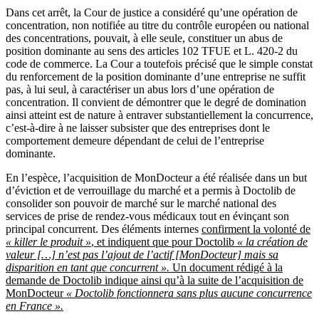
Dans cet arrêt, la Cour de justice a considéré qu’une opération de
concentration, non notifiée au titre du contrôle européen ou national
des concentrations, pouvait, à elle seule, constituer un abus de
position dominante au sens des articles 102 TFUE et L. 420-2 du
code de commerce. La Cour a toutefois précisé que le simple constat
du renforcement de la position dominante d’une entreprise ne suffit
pas, à lui seul, à caractériser un abus lors d’une opération de
concentration. Il convient de démontrer que le degré de domination
ainsi atteint est de nature à entraver substantiellement la concurrence,
c’est-à-dire à ne laisser subsister que des entreprises dont le
comportement demeure dépendant de celui de l’entreprise
dominante.
En l’espèce, l’acquisition de MonDocteur a été réalisée dans un but
d’éviction et de verrouillage du marché et a permis à Doctolib de
consolider son pouvoir de marché sur le marché national des
services de prise de rendez-vous médicaux tout en évinçant son
principal concurrent. Des éléments internes
confirment la volonté de
« killer le produit »
, et indiquent que pour Doctolib
« la création de
valeur […] n’est pas l’ajout de l’actif [MonDocteur] mais sa
disparition en tant que concurrent ».
Un document rédigé à la
demande de Doctolib indique ainsi qu’à la suite de l’acquisition de
MonDocteur
« Doctolib fonctionnera sans plus aucune concurrence
en France ».