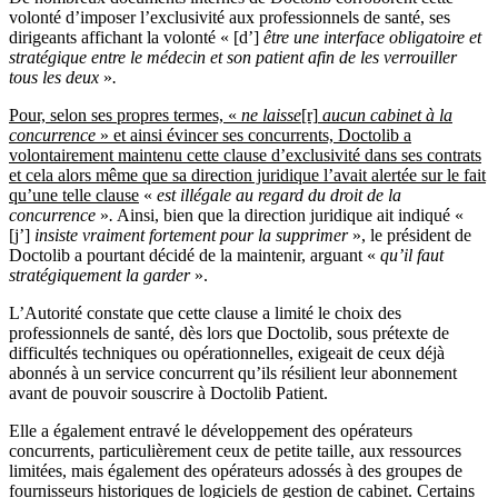
volonté d’imposer l’exclusivité aux professionnels de santé, ses
dirigeants affichant la volonté «
[d’]
être une interface obligatoire et
stratégique entre le médecin et son patient afin de les verrouiller
tous les deux
»
.
Pour, selon ses propres termes, «
ne laisse
[r]
aucun cabinet à la
concurrence
» et ainsi évincer ses concurrents, Doctolib a
volontairement maintenu cette clause d’exclusivité dans ses contrats
et cela alors même que sa direction juridique l’avait alertée sur le fait
qu’une telle clause
«
est illégale au regard du droit de la
concurrence
»
.
Ainsi, bien que la direction juridique ait indiqué «
[j’]
insiste vraiment fortement pour la supprimer
», le président de
Doctolib a pourtant décidé de la maintenir, arguant «
qu’il faut
stratégiquement la garder
».
L’Autorité constate que cette clause a limité le choix des
professionnels de santé, dès lors que Doctolib, sous prétexte de
difficultés techniques ou opérationnelles, exigeait de ceux déjà
abonnés à un service concurrent qu’ils résilient leur abonnement
avant de pouvoir souscrire à Doctolib Patient.
Elle a également entravé le développement des opérateurs
concurrents, particulièrement ceux de petite taille, aux ressources
limitées, mais également des opérateurs adossés à des groupes de
fournisseurs historiques de logiciels de gestion de cabinet. Certains