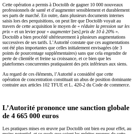
Cette opération a permis à Doctolib de gagner 10 000 nouveaux
professionnels de santé et d’augmenter sensiblement et durablement
ses parts de marché. En outre, dans plusieurs documents internes
saisis lors des perquisitions, on peut lire que Doctolib voyait au
travers de cette acquisition le moyen de «
réduire la pression sur les
prix
» et un levier pour «
augmenter
[ses]
prix de 10 à 20%
»
.
Doctolib a bien procédé ultérieurement à plusieurs augmentations
successives de ses tarifs. L’Autorité constate que ces augmentations
ont été plus importantes que celles initialement envisagées (de 3
points de pourcentage supplémentaires) sans que cela engendre de
perte de clientèle et freine sa croissance, et ce bien que les
plateformes concurrentes pratiquaient des prix inférieurs aux siens.
Au regard de ces éléments, l’Autorité a considéré que cette
opération de concentration constituait un abus de position dominante
contraire aux articles 102 TFUE et L. 420-2 du Code de commerce.
L’Autorité prononce une sanction globale
de 4 665 000 euros
Les pratiques mises en œuvre par Doctolib ont bien eu pour effet, au
moins potentiel, et ce quels que soient les mérites propres de cette