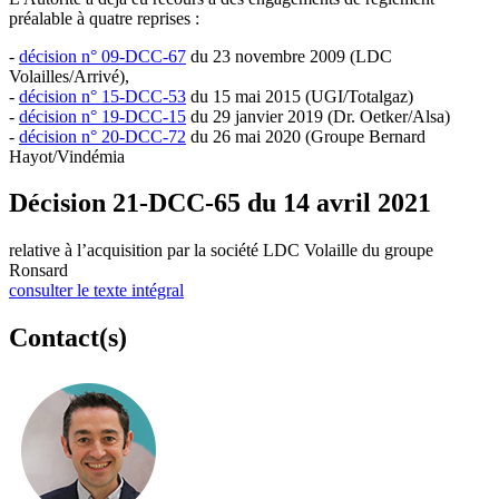
préalable à quatre reprises :
-
décision n° 09-DCC-67
du 23 novembre 2009 (LDC
Volailles/Arrivé),
-
décision n° 15-DCC-53
du 15 mai 2015 (UGI/Totalgaz)
-
décision n° 19-DCC-15
du 29 janvier 2019 (Dr. Oetker/Alsa)
-
décision n° 20-DCC-72
du 26 mai 2020 (Groupe Bernard
Hayot/Vindémia
Décision 21-DCC-65 du 14 avril 2021
relative à l’acquisition par la société LDC Volaille du groupe
Ronsard
consulter le texte intégral
Contact(s)