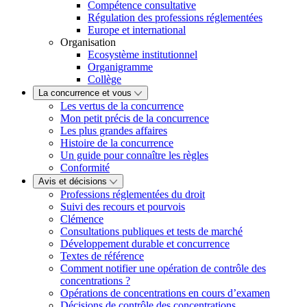
Compétence consultative
Régulation des professions réglementées
Europe et international
Organisation
Ecosystème institutionnel
Organigramme
Collège
La concurrence et vous
Les vertus de la concurrence
Mon petit précis de la concurrence
Les plus grandes affaires
Histoire de la concurrence
Un guide pour connaître les règles
Conformité
Avis et décisions
Professions réglementées du droit
Suivi des recours et pourvois
Clémence
Consultations publiques et tests de marché
Développement durable et concurrence
Textes de référence
Comment notifier une opération de contrôle des
concentrations ?
Opérations de concentrations en cours d’examen
Décisions de contrôle des concentrations