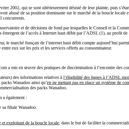
ier 2002, qui se sont ultérieurement désisté de leur plainte, puis s’étan
oir abusé de sa position dominante sur le marché de la boucle locale en
I concurrents.
conservatoire et de décisions de fond par lesquelles le Conseil et la Co
 émergent de l’accès à Internet haut débit par l’ADSL (1), au profit de
eur, le marché français de l’internet haut débit compte aujourd’hui pa
entre eux sur les prix et les services offerts au consommateur.
om a mis en œuvre des pratiques de discrimination à l’encontre des con
buteurs) des informations relatives à
l’éligibilité des lignes à l’ADSL moi
s packs Wanadoo ainsi qu’
en ne mettant pas en place un système de co
ommercialisation des packs Wanadoo.
m a également :
 sa filiale Wanadoo.
e et exploitant de la boucle locale
, dans le but de faciliter la commercial