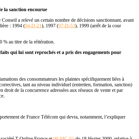
de la sanction encourue
e Conseil a relevé un certain nombre de décisions sanctionnant, avant
lière : 1994 (
94-D-21
), 1997 (
97-D-53
), 1999 (arrêt de la cour
 % au titre de la réitération.
faits qui lui sont reprochés et a pris des engagements pour
réclamations des consommateurs les plaintes spécifiquement liées à
orrectives, tant au niveau individuel (entretien, formation, sanction)
 en droit de la concurrence adressées aux réseaux de vente et par
ce.
e comportement de France Télécom qui devra, notamment, l’expliquer
 société T-Online France et
00-MC-01
du 18 février 2000, relative à