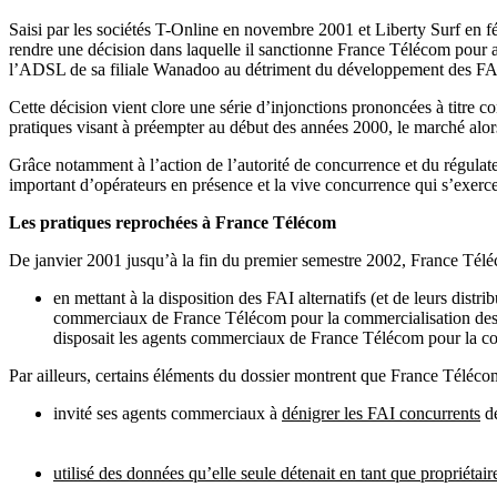
Saisi par les sociétés T-Online en novembre 2001 et Liberty Surf en févr
rendre une décision dans laquelle il sanctionne France Télécom pour av
l’ADSL de sa filiale Wanadoo au détriment du développement des FA
Cette décision vient clore une série d’injonctions prononcées à titre 
pratiques visant à préempter au début des années 2000, le marché alors
Grâce notamment à l’action de l’autorité de concurrence et du régulat
important d’opérateurs en présence et la vive concurrence qui s’exerce 
Les pratiques reprochées à France Télécom
De janvier 2001 jusqu’à la fin du premier semestre 2002, France Téléc
en mettant à la disposition des FAI alternatifs (et de leurs distri
commerciaux de France Télécom pour la commercialisation de
disposait les agents commerciaux de France Télécom pour la c
Par ailleurs, certains éléments du dossier montrent que France Téléco
invité ses agents commerciaux à
dénigrer les FAI concurrents
de
utilisé des données qu’elle seule détenait en tant que propriétair