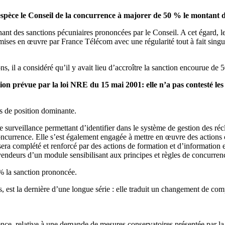
’espèce le Conseil de la concurrence à majorer de 50 % le montant 
nant des sanctions pécuniaires prononcées par le Conseil. A cet égard, l
es mises en œuvre par France Télécom avec une régularité tout à fait singu
s, il a considéré qu’il y avait lieu d’accroître la sanction encourue de 50
on prévue par la loi NRE du 15 mai 2001: elle n’a pas contesté les 
us de position dominante.
f de surveillance permettant d’identifier dans le système de gestion des 
 concurrence. Elle s’est également engagée à mettre en œuvre des actions c
f sera complété et renforcé par des actions de formation et d’information
vendeurs d’un module sensibilisant aux principes et règles de concurren
% la sanction prononcée.
ciens, est la dernière d’une longue série : elle traduit un changement d
nce, relative à une demande de mesures conservatoires présentée par la