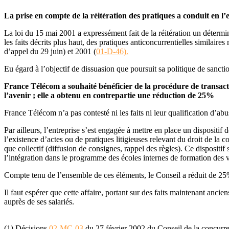
La prise en compte de la réitération des pratiques a conduit en l
La loi du 15 mai 2001 a expressément fait de la réitération un détermi
les faits décrits plus haut, des pratiques anticoncurrentielles similair
d’appel du 29 juin) et 2001 (
01-D-46).
Eu égard à l’objectif de dissuasion que poursuit sa politique de sanction
France Télécom a souhaité bénéficier de la procédure de transacti
l’avenir ; elle a obtenu en contrepartie une réduction de 25%
France Télécom n’a pas contesté ni les faits ni leur qualification d’ab
Par ailleurs, l’entreprise s’est engagée à mettre en place un dispositi
l’existence d’actes ou de pratiques litigieuses relevant du droit de la
que collectif (diffusion de consignes, rappel des règles). Ce dispositi
l’intégration dans le programme des écoles internes de formation des 
Compte tenu de l’ensemble de ces éléments, le Conseil a réduit de 25
Il faut espérer que cette affaire, portant sur des faits maintenant an
auprès de ses salariés.
(1) Décisions
02-MC-03
du 27 février 2002 du Conseil de la concurre