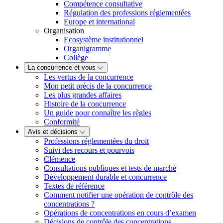
Compétence consultative
Régulation des professions réglementées
Europe et international
Organisation
Ecosystème institutionnel
Organigramme
Collège
La concurrence et vous
Les vertus de la concurrence
Mon petit précis de la concurrence
Les plus grandes affaires
Histoire de la concurrence
Un guide pour connaître les règles
Conformité
Avis et décisions
Professions réglementées du droit
Suivi des recours et pourvois
Clémence
Consultations publiques et tests de marché
Développement durable et concurrence
Textes de référence
Comment notifier une opération de contrôle des
concentrations ?
Opérations de concentrations en cours d’examen
Décisions de contrôle des concentrations