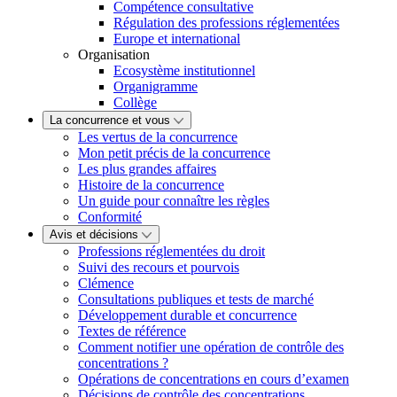
Compétence consultative
Régulation des professions réglementées
Europe et international
Organisation
Ecosystème institutionnel
Organigramme
Collège
La concurrence et vous
Les vertus de la concurrence
Mon petit précis de la concurrence
Les plus grandes affaires
Histoire de la concurrence
Un guide pour connaître les règles
Conformité
Avis et décisions
Professions réglementées du droit
Suivi des recours et pourvois
Clémence
Consultations publiques et tests de marché
Développement durable et concurrence
Textes de référence
Comment notifier une opération de contrôle des
concentrations ?
Opérations de concentrations en cours d’examen
Décisions de contrôle des concentrations