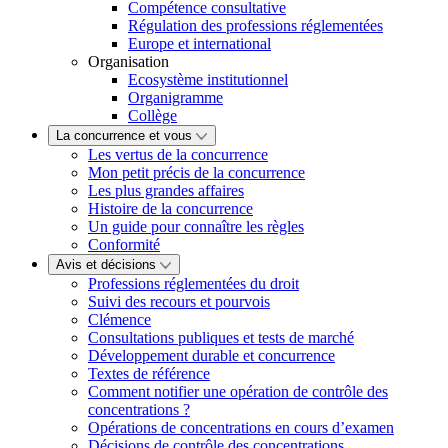
Compétence consultative
Régulation des professions réglementées
Europe et international
Organisation
Ecosystème institutionnel
Organigramme
Collège
La concurrence et vous
Les vertus de la concurrence
Mon petit précis de la concurrence
Les plus grandes affaires
Histoire de la concurrence
Un guide pour connaître les règles
Conformité
Avis et décisions
Professions réglementées du droit
Suivi des recours et pourvois
Clémence
Consultations publiques et tests de marché
Développement durable et concurrence
Textes de référence
Comment notifier une opération de contrôle des
concentrations ?
Opérations de concentrations en cours d’examen
Décisions de contrôle des concentrations