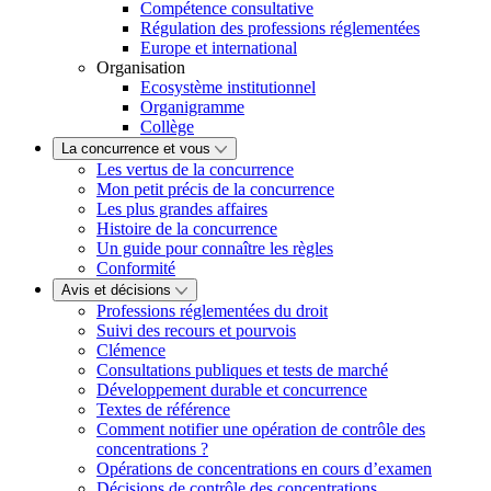
Compétence consultative
Régulation des professions réglementées
Europe et international
Organisation
Ecosystème institutionnel
Organigramme
Collège
La concurrence et vous
Les vertus de la concurrence
Mon petit précis de la concurrence
Les plus grandes affaires
Histoire de la concurrence
Un guide pour connaître les règles
Conformité
Avis et décisions
Professions réglementées du droit
Suivi des recours et pourvois
Clémence
Consultations publiques et tests de marché
Développement durable et concurrence
Textes de référence
Comment notifier une opération de contrôle des
concentrations ?
Opérations de concentrations en cours d’examen
Décisions de contrôle des concentrations