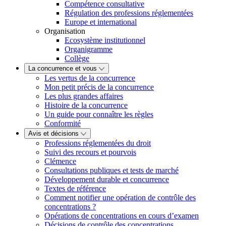
Compétence consultative
Régulation des professions réglementées
Europe et international
Organisation
Ecosystème institutionnel
Organigramme
Collège
La concurrence et vous
Les vertus de la concurrence
Mon petit précis de la concurrence
Les plus grandes affaires
Histoire de la concurrence
Un guide pour connaître les règles
Conformité
Avis et décisions
Professions réglementées du droit
Suivi des recours et pourvois
Clémence
Consultations publiques et tests de marché
Développement durable et concurrence
Textes de référence
Comment notifier une opération de contrôle des
concentrations ?
Opérations de concentrations en cours d’examen
Décisions de contrôle des concentrations