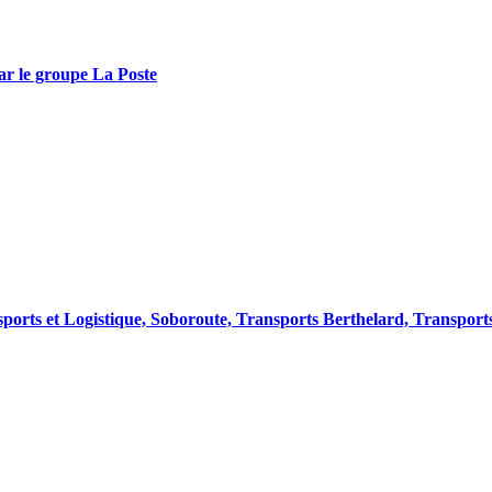
par le groupe La Poste
ransports et Logistique, Soboroute, Transports Berthelard, Transpo