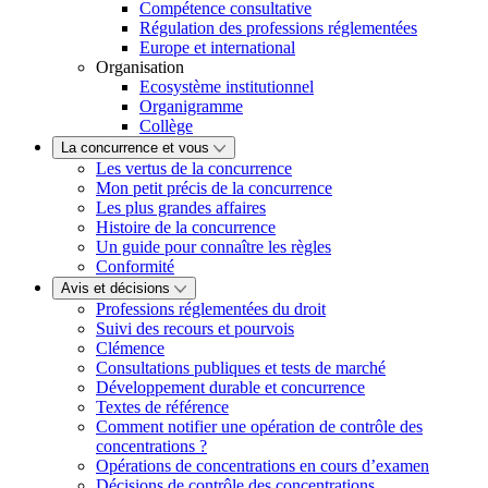
Compétence consultative
Régulation des professions réglementées
Europe et international
Organisation
Ecosystème institutionnel
Organigramme
Collège
La concurrence et vous
Les vertus de la concurrence
Mon petit précis de la concurrence
Les plus grandes affaires
Histoire de la concurrence
Un guide pour connaître les règles
Conformité
Avis et décisions
Professions réglementées du droit
Suivi des recours et pourvois
Clémence
Consultations publiques et tests de marché
Développement durable et concurrence
Textes de référence
Comment notifier une opération de contrôle des
concentrations ?
Opérations de concentrations en cours d’examen
Décisions de contrôle des concentrations