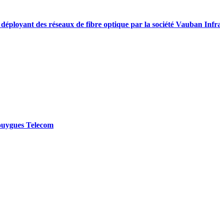
tés déployant des réseaux de fibre optique par la société Vauban Infr
 Bouygues Telecom