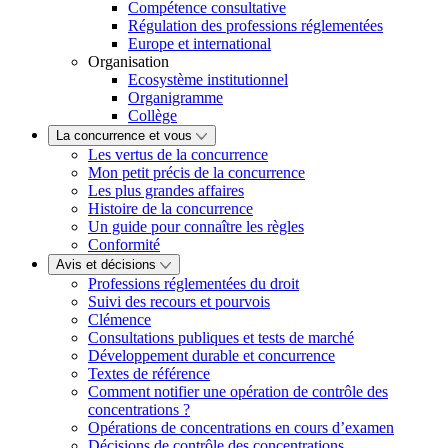
Compétence consultative
Régulation des professions réglementées
Europe et international
Organisation
Ecosystème institutionnel
Organigramme
Collège
La concurrence et vous
Les vertus de la concurrence
Mon petit précis de la concurrence
Les plus grandes affaires
Histoire de la concurrence
Un guide pour connaître les règles
Conformité
Avis et décisions
Professions réglementées du droit
Suivi des recours et pourvois
Clémence
Consultations publiques et tests de marché
Développement durable et concurrence
Textes de référence
Comment notifier une opération de contrôle des
concentrations ?
Opérations de concentrations en cours d’examen
Décisions de contrôle des concentrations