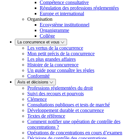
Compétence consultative
Régulation des professions réglementées
Europe et international
Organisation
Ecosystème institutionnel
Organigramme
Collège
La concurrence et vous
Les vertus de la concurrence
Mon petit précis de la concurrence
Les plus grandes affaires
Histoire de la concurrence
Un guide pour connaître les règles
Conformité
Avis et décisions
Professions réglementées du droit
Suivi des recours et pourvois
Clémence
Consultations publiques et tests de marché
Développement durable et concurrence
Textes de référence
Comment notifier une opération de contrôle des
concentrations ?
Opérations de concentrations en cours d’examen
Décisions de contrôle des concentrations