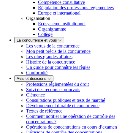
Compétence consultative
Régulation des professions réglementées
Europe et international
Organisation
Ecosystème institutionnel
Organigramme
Collège
La concurrence et vous
Les vertus de la concurrence
Mon petit précis de la concurrence
Les plus grandes affaires
Histoire de la concurrence
Un guide pour connaître les règles
Conformité
Avis et décisions
Professions réglementées du droit
Suivi des recours et pourvois
Clémence
Consultations publiques et tests de marché
Développement durable et concurrence
Textes de référence
Comment notifier une opération de contrôle des
concentrations ?
Opérations de concentrations en cours d’examen
Décisions de contrôle des concentrations