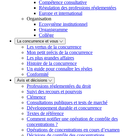
Compétence consultative
Régulation des professions réglementées
Europe et international
Organisation
Ecosystème institutionnel
Organigramme
Collège
La concurrence et vous
Les vertus de la concurrence
Mon petit précis de la concurrence
Les plus grandes affaires
Histoire de la concurrence
Un guide pour connaître les règles
Conformité
Avis et décisions
Professions réglementées du droit
Suivi des recours et pourvois
Clémence
Consultations publiques et tests de marché
Développement durable et concurrence
Textes de référence
Comment notifier une opération de contrôle des
concentrations ?
Opérations de concentrations en cours d’examen
Décisions de contrôle des concentrations