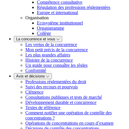
Compétence consultative
Régulation des professions réglementées
Europe et international
Organisation
Ecosystème institutionnel
Organigramme
Collège
La concurrence et vous
Les vertus de la concurrence
Mon petit précis de la concurrence
Les plus grandes affaires
Histoire de la concurrence
Un guide pour connaître les règles
Conformité
Avis et décisions
Professions réglementées du droit
Suivi des recours et pourvois
Clémence
Consultations publiques et tests de marché
Développement durable et concurrence
Textes de référence
Comment notifier une opération de contrôle des
concentrations ?
Opérations de concentrations en cours d’examen
Décisions de contrôle des concentrations