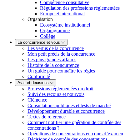
Compétence consultative
Régulation des professions réglementées
Europe et international
Organisation
Ecosystème institutionnel
Organigramme
Collège
La concurrence et vous
Les vertus de la concurrence
Mon petit précis de la concurrence
Les plus grandes affaires
Histoire de la concurrence
Un guide pour connaître les règles
Conformité
Avis et décisions
Professions réglementées du droit
Suivi des recours et pourvois
Clémence
Consultations publiques et tests de marché
Développement durable et concurrence
Textes de référence
Comment notifier une opération de contrôle des
concentrations ?
Opérations de concentrations en cours d’examen
Décisions de contrôle des concentrations