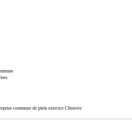
commune
ises
treprise commune de plein exercice Chenove