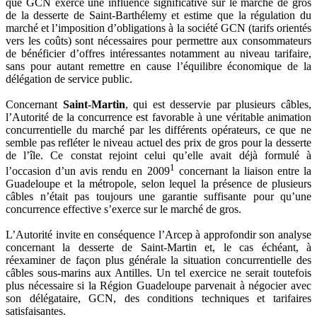
que GCN exerce une influence significative sur le marché de gros
de la desserte de Saint-Barthélemy et estime que la régulation du
marché et l’imposition d’obligations à la société GCN (tarifs orientés
vers les coûts) sont nécessaires pour permettre aux consommateurs
de bénéficier d’offres intéressantes notamment au niveau tarifaire,
sans pour autant remettre en cause l’équilibre économique de la
délégation de service public.
Concernant
Saint-Martin
, qui est desservie par plusieurs câbles,
l’Autorité de la concurrence est favorable à une véritable animation
concurrentielle du marché par les différents opérateurs, ce que ne
semble pas refléter le niveau actuel des prix de gros pour la desserte
de l’île. Ce constat rejoint celui qu’elle avait déjà formulé à
1
l’occasion d’un avis rendu en 2009
concernant la liaison entre la
Guadeloupe et la métropole, selon lequel la présence de plusieurs
câbles n’était pas toujours une garantie suffisante pour qu’une
concurrence effective s’exerce sur le marché de gros.
L’Autorité invite en conséquence l’Arcep à approfondir son analyse
concernant la desserte de Saint-Martin et, le cas échéant, à
réexaminer de façon plus générale la situation concurrentielle des
câbles sous-marins aux Antilles. Un tel exercice ne serait toutefois
plus nécessaire si la Région Guadeloupe parvenait à négocier avec
son délégataire, GCN, des conditions techniques et tarifaires
satisfaisantes.