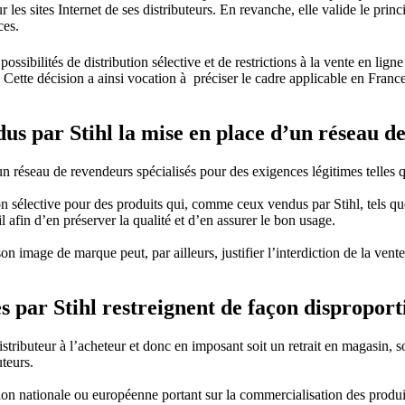
 les sites Internet de ses distributeurs. En revanche, elle valide le princ
ces.
 possibilités de distribution sélective et de restrictions à la vente en 
 Cette décision a ainsi vocation à préciser le cadre applicable en France 
us par Stihl la mise en place d’un réseau de
 un réseau de revendeurs spécialisés pour des exigences légitimes telles q
ion sélective pour des produits qui, comme ceux vendus par Stihl, tels q
il afin d’en préserver la qualité et d’en assurer le bon usage.
son image de marque peut, par ailleurs, justifier l’interdiction de la ven
es par Stihl restreignent de façon dispropor
tributeur à l’acheteur et donc en imposant soit un retrait en magasin, so
uteurs.
n nationale ou européenne portant sur la commercialisation des produits