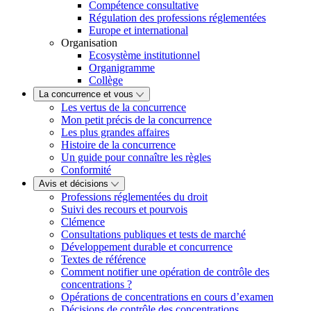
Compétence consultative
Régulation des professions réglementées
Europe et international
Organisation
Ecosystème institutionnel
Organigramme
Collège
La concurrence et vous
Les vertus de la concurrence
Mon petit précis de la concurrence
Les plus grandes affaires
Histoire de la concurrence
Un guide pour connaître les règles
Conformité
Avis et décisions
Professions réglementées du droit
Suivi des recours et pourvois
Clémence
Consultations publiques et tests de marché
Développement durable et concurrence
Textes de référence
Comment notifier une opération de contrôle des
concentrations ?
Opérations de concentrations en cours d’examen
Décisions de contrôle des concentrations