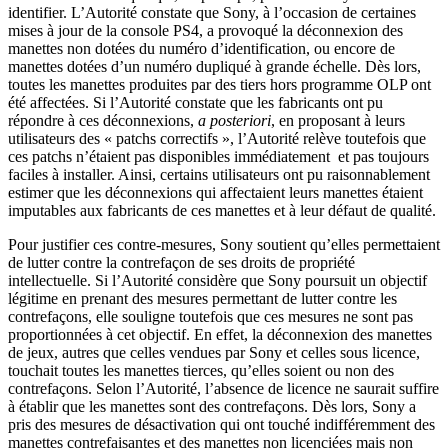
identifier. L’Autorité constate que Sony, à l’occasion de certaines
mises à jour de la console PS4, a provoqué la déconnexion des
manettes non dotées du numéro d’identification, ou encore de
manettes dotées d’un numéro dupliqué à grande échelle. Dès lors,
toutes les manettes produites par des tiers hors programme OLP ont
été affectées. Si l’Autorité constate que les fabricants ont pu
répondre à ces déconnexions,
a posteriori
, en proposant à leurs
utilisateurs des « patchs correctifs », l’Autorité relève toutefois que
ces patchs n’étaient pas disponibles immédiatement et pas toujours
faciles à installer. Ainsi, certains utilisateurs ont pu raisonnablement
estimer que les déconnexions qui affectaient leurs manettes étaient
imputables aux fabricants de ces manettes et à leur défaut de qualité.
Pour justifier ces contre-mesures, Sony soutient qu’elles permettaient
de lutter contre la contrefaçon de ses droits de propriété
intellectuelle. Si l’Autorité considère que Sony poursuit un objectif
légitime en prenant des mesures permettant de lutter contre les
contrefaçons, elle souligne toutefois que ces mesures ne sont pas
proportionnées à cet objectif. En effet, la déconnexion des manettes
de jeux, autres que celles vendues par Sony et celles sous licence,
touchait toutes les manettes tierces, qu’elles soient ou non des
contrefaçons. Selon l’Autorité, l’absence de licence ne saurait suffire
à établir que les manettes sont des contrefaçons. Dès lors, Sony a
pris des mesures de désactivation qui ont touché indifféremment des
manettes contrefaisantes et des manettes non licenciées mais non