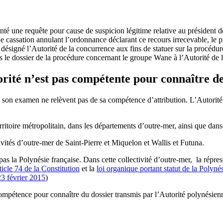
nté une requête pour cause de suspicion légitime relative au président 
 de cassation annulant l’ordonnance déclarant ce recours irrecevable, le 
 désigné l’Autorité de la concurrence aux fins de statuer sur la procédure
 le dossier de la procédure concernant le groupe Wane à l’Autorité de 
orité n’est pas compétente pour connaître d
 à son examen ne relèvent pas de sa compétence d’attribution. L’Autorité
erritoire métropolitain, dans les départements d’outre‑mer, ainsi que dan
tivités d’outre‑mer de Saint‑Pierre et Miquelon et Wallis et Futuna.
s la Polynésie française. Dans cette collectivité d’outre-mer, la répress
rticle 74 de la Constitution
et la
loi organique portant statut de la Polyné
23 février 2015
)
compétence pour connaître du dossier transmis par l’Autorité polynésie