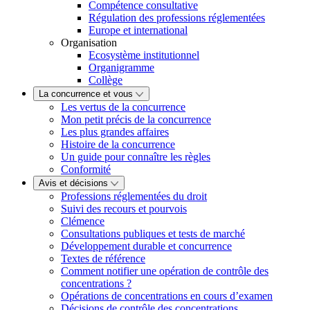
Compétence consultative
Régulation des professions réglementées
Europe et international
Organisation
Ecosystème institutionnel
Organigramme
Collège
La concurrence et vous
Les vertus de la concurrence
Mon petit précis de la concurrence
Les plus grandes affaires
Histoire de la concurrence
Un guide pour connaître les règles
Conformité
Avis et décisions
Professions réglementées du droit
Suivi des recours et pourvois
Clémence
Consultations publiques et tests de marché
Développement durable et concurrence
Textes de référence
Comment notifier une opération de contrôle des
concentrations ?
Opérations de concentrations en cours d’examen
Décisions de contrôle des concentrations