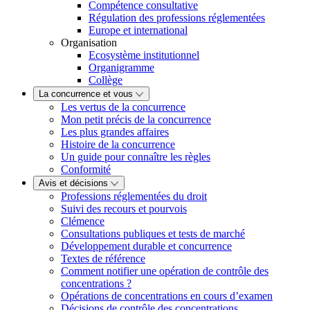
Compétence consultative
Régulation des professions réglementées
Europe et international
Organisation
Ecosystème institutionnel
Organigramme
Collège
La concurrence et vous
Les vertus de la concurrence
Mon petit précis de la concurrence
Les plus grandes affaires
Histoire de la concurrence
Un guide pour connaître les règles
Conformité
Avis et décisions
Professions réglementées du droit
Suivi des recours et pourvois
Clémence
Consultations publiques et tests de marché
Développement durable et concurrence
Textes de référence
Comment notifier une opération de contrôle des
concentrations ?
Opérations de concentrations en cours d’examen
Décisions de contrôle des concentrations