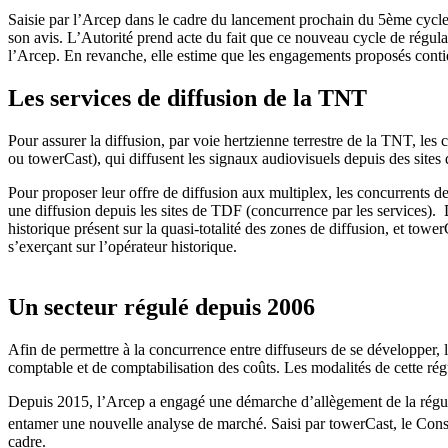
Saisie par l’Arcep dans le cadre du lancement prochain du 5ème cycl
son avis. L’Autorité prend acte du fait que ce nouveau cycle de régul
l’Arcep. En revanche, elle estime que les engagements proposés contienn
Les services de diffusion de la TNT
Pour assurer la diffusion, par voie hertzienne terrestre de la TNT, le
ou towerCast), qui diffusent les signaux audiovisuels depuis des sites d
Pour proposer leur offre de diffusion aux multiplex, les concurrents de 
une diffusion depuis les sites de TDF (concurrence par les services). 
historique présent sur la quasi-totalité des zones de diffusion, et tow
s’exerçant sur l’opérateur historique.
Un secteur régulé depuis 2006
Afin de permettre à la concurrence entre diffuseurs de se développer, 
comptable et de comptabilisation des coûts. Les modalités de cette régul
Depuis 2015, l’Arcep a engagé une démarche d’allègement de la régulat
entamer une nouvelle analyse de marché. Saisi par towerCast, le Cons
cadre.