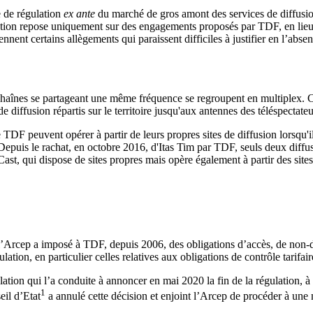
e de régulation
ex ante
du marché de gros amont des services de diffusio
ation repose uniquement sur des engagements proposés par TDF, en lieu 
ent certains allègements qui paraissent difficiles à justifier en l’absen
s chaînes se partageant une même fréquence se regroupent en multiplex. C
e diffusion répartis sur le territoire jusqu'aux antennes des téléspectateu
TDF peuvent opérer à partir de leurs propres sites de diffusion lorsqu'il
Depuis le rachat, en octobre 2016, d'Itas Tim par TDF, seuls deux diffu
erCast, qui dispose de sites propres mais opère également à partir des sit
l’Arcep a imposé à TDF, depuis 2006, des obligations d’accès, de non-dis
ation, en particulier celles relatives aux obligations de contrôle tarifair
ion qui l’a conduite à annoncer en mai 2020 la fin de la régulation, à l
1
eil d’Etat
a annulé cette décision et enjoint l’Arcep de procéder à une 