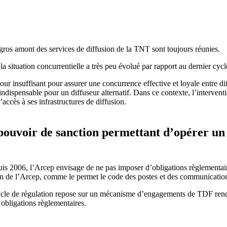
ros amont des services de diffusion de la TNT sont toujours réunies.
a situation concurrentielle a très peu évolué par rapport au dernier cycle
our insuffisant pour assurer une concurrence effective et loyale entre di
indispensable pour un diffuseur alternatif. Dans ce contexte, l’interven
ccès à ses infrastructures de diffusion.
 pouvoir de sanction permettant d’opérer un
puis 2006, l’Arcep envisage de ne pas imposer d’obligations règlementa
n de l’Arcep, comme le permet le code des postes et des communication
ycle de régulation repose sur un mécanisme d’engagements de TDF rendus
obligations règlementaires.