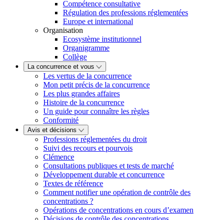
Compétence consultative
Régulation des professions réglementées
Europe et international
Organisation
Ecosystème institutionnel
Organigramme
Collège
La concurrence et vous
Les vertus de la concurrence
Mon petit précis de la concurrence
Les plus grandes affaires
Histoire de la concurrence
Un guide pour connaître les règles
Conformité
Avis et décisions
Professions réglementées du droit
Suivi des recours et pourvois
Clémence
Consultations publiques et tests de marché
Développement durable et concurrence
Textes de référence
Comment notifier une opération de contrôle des
concentrations ?
Opérations de concentrations en cours d’examen
Décisions de contrôle des concentrations