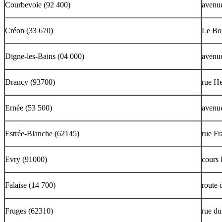
Courbevoie (92 400)
avenu
Créon (33 670)
Le Bo
Digne-les-Bains (04 000)
avenue
Drancy (93700)
rue He
Ernée (53 500)
avenue
Estrée-Blanche (62145)
rue F
Evry (91000)
cours 
Falaise (14 700)
route 
Fruges (62310)
rue du