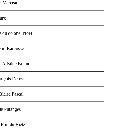
e Marceau
urg
 du colonel Noël
nri Barbusse
 Aristide Briand
rançois Denoeu
Blaise Pascal
de Putanges
 Fort du Rietz