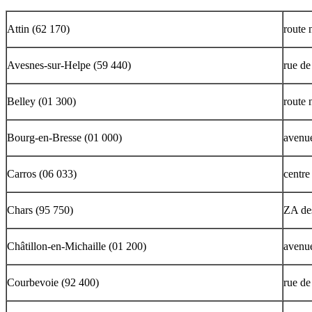
Attin (62 170)
route 
Avesnes-sur-Helpe (59 440)
rue de
Belley (01 300)
route 
Bourg-en-Bresse (01 000)
avenu
Carros (06 033)
centre
Chars (95 750)
ZA de
Châtillon-en-Michaille (01 200)
avenue
Courbevoie (92 400)
rue de