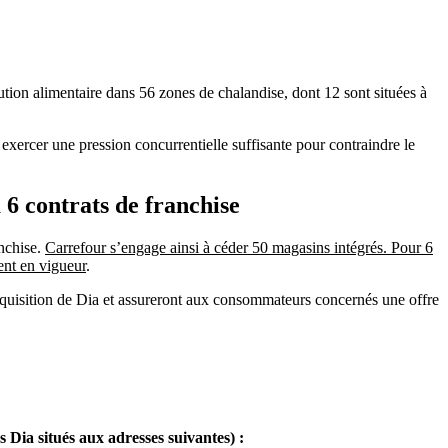
ution alimentaire dans 56 zones de chalandise, dont 12 sont situées à
 exercer une pression concurrentielle suffisante pour contraindre le
 6 contrats de franchise
anchise.
Carrefour s’engage ainsi à céder 50 magasins intégrés. Pour 6
ent en vigueur
.
acquisition de Dia et assureront aux consommateurs concernés une offre
s Dia situés aux adresses suivantes) :