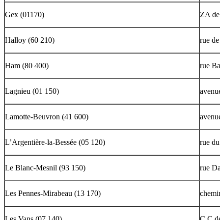
Gex (01170)
ZA de 
Halloy (60 210)
rue de
Ham (80 400)
rue Ba
Lagnieu (01 150)
avenu
Lamotte-Beuvron (41 600)
avenu
L’Argentière-la-Bessée (05 120)
rue du
Le Blanc-Mesnil (93 150)
rue D
Les Pennes-Mirabeau (13 170)
chemin
Les Vans (07 140)
C.C de