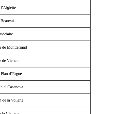
l’Aiglette
 Beauvais
udelaire
e de Montferrand
e de Vierzon
 Plan d’Ergue
aniel Casanova
 de la Voilerie
 la Clairette