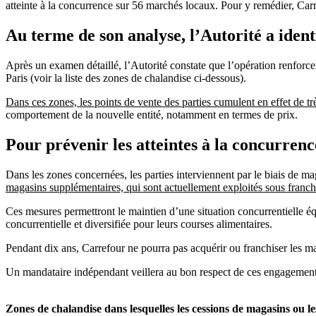
atteinte à la concurrence sur 56 marchés locaux. Pour y remédier, Car
Au terme de son analyse, l’Autorité a ident
Après un examen détaillé, l’Autorité constate que l’opération renforce
Paris (voir la liste des zones de chalandise ci-dessous).
Dans ces zones, les points de vente des parties cumulent en effet de tr
comportement de la nouvelle entité, notamment en termes de prix.
Pour prévenir les atteintes à la concurrenc
Dans les zones concernées, les parties interviennent par le biais de ma
magasins supplémentaires, qui sont actuellement exploités sous franchi
Ces mesures permettront le maintien d’une situation concurrentielle é
concurrentielle et diversifiée pour leurs courses alimentaires.
Pendant dix ans, Carrefour ne pourra pas acquérir ou franchiser les mag
Un mandataire indépendant veillera au bon respect de ces engagement
Zones de chalandise dans lesquelles les cessions de magasins ou les