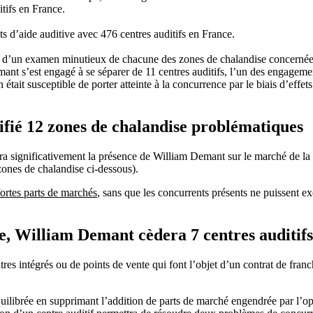
tifs en France.
ts d’aide auditive avec 476 centres auditifs en France.
ue d’un examen minutieux de chacune des zones de chalandise concernées, l
ant s’est engagé à se séparer de 11 centres auditifs, l’un des engage
tait susceptible de porter atteinte à la concurrence par le biais d’effet
tifié 12 zones de chalandise problématiques
ra significativement la présence de William Demant sur le marché de la d
 zones de chalandise ci-dessous).
fortes parts de marchés
, sans que les concurrents présents ne puissent ex
e, William Demant cèdera 7 centres auditifs 
tres intégrés ou de points de vente qui font l’objet d’un contrat de fran
uilibrée en supprimant l’addition de parts de marché engendrée par l’op