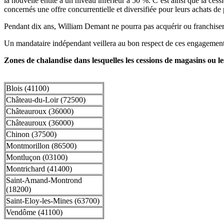
la nouvelle entité à un niveau inférieur à 50 %. C’est ainsi que la 
concernés une offre concurrentielle et diversifiée pour leurs achats de 
Pendant dix ans, William Demant ne pourra pas acquérir ou franchiser 
Un mandataire indépendant veillera au bon respect de ces engagement
Zones de chalandise dans lesquelles les cessions de magasins ou les
Blois (41100)
Château-du-Loir (72500)
Châteauroux (36000)
Châteauroux (36000)
Chinon (37500)
Montmorillon (86500)
Montluçon (03100)
Montrichard (41400)
Saint-Amand-Montrond
(18200)
Saint-Eloy-les-Mines (63700)
Vendôme (41100)