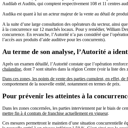
Audilab et Auditis, qui comptent respectivement 108 et 11 centres audi
Audika est quant à lui un acteur majeur de la vente au détail de produi
A la suite d’une large consultation des opérateurs du secteur, ainsi q
à la concurrence sur 12 marchés locaux. Pour y remédier, William Dem
concurrence. En revanche, l’Autorité n’a pas considéré que l’opération é
l’accès aux produits d’aide auditive pour les concurrents).
Au terme de son analyse, l’Autorité a iden
Après un examen détaillé, l’Autorité constate que l’opération renforce
chalandise
, dont 7 sont situées dans la région Centre (voir la liste des
Dans ces zones, les points de vente des parties cumulent, en effet, de 
comportement de la nouvelle entité, notamment en termes de prix.
Pour prévenir les atteintes à la concurrenc
Dans les zones concernées, les parties interviennent par le biais de cen
mettre fin à 4 contrats de franchise actuellement en vigueur
.
Ces mesures permettront le maintien d’une situation concurrentielle éq