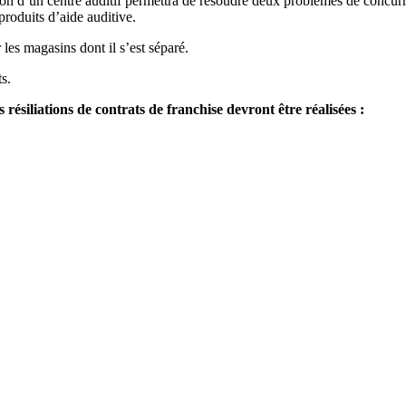
cession d’un centre auditif permettra de résoudre deux problèmes de co
produits d’aide auditive.
les magasins dont il s’est séparé.
s.
 résiliations de contrats de franchise devront être réalisées :