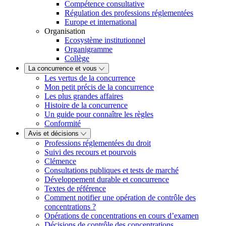
Compétence consultative
Régulation des professions réglementées
Europe et international
Organisation
Ecosystème institutionnel
Organigramme
Collège
La concurrence et vous
Les vertus de la concurrence
Mon petit précis de la concurrence
Les plus grandes affaires
Histoire de la concurrence
Un guide pour connaître les règles
Conformité
Avis et décisions
Professions réglementées du droit
Suivi des recours et pourvois
Clémence
Consultations publiques et tests de marché
Développement durable et concurrence
Textes de référence
Comment notifier une opération de contrôle des
concentrations ?
Opérations de concentrations en cours d’examen
Décisions de contrôle des concentrations