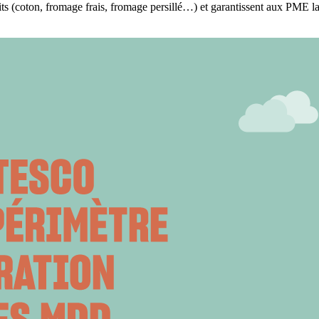
uits (coton, fromage frais, fromage persillé…) et garantissent aux PME la