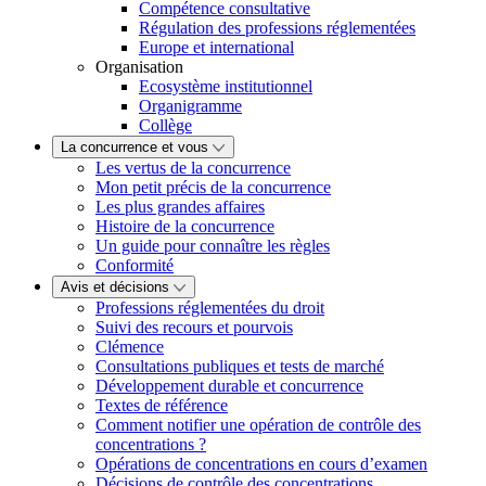
Compétence consultative
Régulation des professions réglementées
Europe et international
Organisation
Ecosystème institutionnel
Organigramme
Collège
La concurrence et vous
Les vertus de la concurrence
Mon petit précis de la concurrence
Les plus grandes affaires
Histoire de la concurrence
Un guide pour connaître les règles
Conformité
Avis et décisions
Professions réglementées du droit
Suivi des recours et pourvois
Clémence
Consultations publiques et tests de marché
Développement durable et concurrence
Textes de référence
Comment notifier une opération de contrôle des
concentrations ?
Opérations de concentrations en cours d’examen
Décisions de contrôle des concentrations