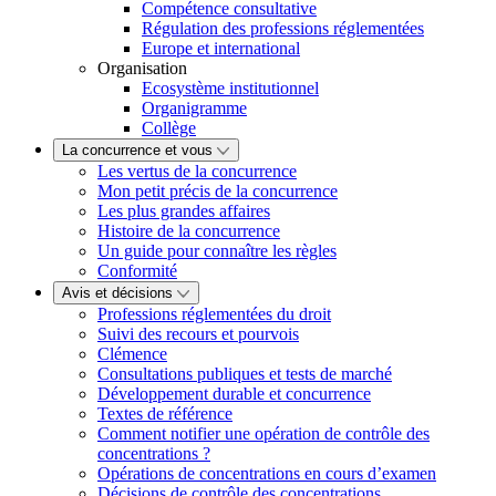
Compétence consultative
Régulation des professions réglementées
Europe et international
Organisation
Ecosystème institutionnel
Organigramme
Collège
La concurrence et vous
Les vertus de la concurrence
Mon petit précis de la concurrence
Les plus grandes affaires
Histoire de la concurrence
Un guide pour connaître les règles
Conformité
Avis et décisions
Professions réglementées du droit
Suivi des recours et pourvois
Clémence
Consultations publiques et tests de marché
Développement durable et concurrence
Textes de référence
Comment notifier une opération de contrôle des
concentrations ?
Opérations de concentrations en cours d’examen
Décisions de contrôle des concentrations