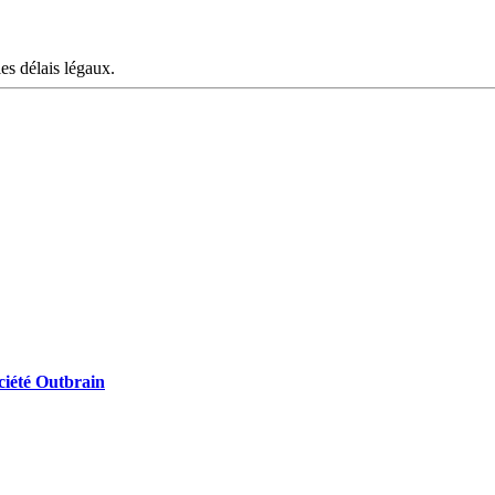
les délais légaux.
ociété Outbrain