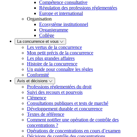
Compétence consultative
Régulation des professions réglementées
Europe et international
Organisation
Ecosystème institutionnel
Organigramme
Collège
La concurrence et vous
Les vertus de la concurrence
Mon petit précis de la concurrence
Les plus grandes affaires
Histoire de la concurrence
Un guide pour connaître les règles
Conformité
Avis et décisions
Professions réglementées du droit
Suivi des recours et pourvois
Clémence
Consultations publiques et tests de marché
Développement durable et concurrence
Textes de référence
Comment notifier une opération de contrôle des
concentrations ?
Opérations de concentrations en cours d’examen
Décisions de contrôle des concentrations