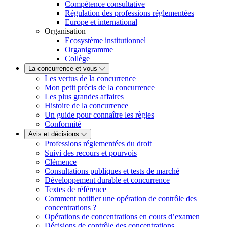
Compétence consultative
Régulation des professions réglementées
Europe et international
Organisation
Ecosystème institutionnel
Organigramme
Collège
La concurrence et vous
Les vertus de la concurrence
Mon petit précis de la concurrence
Les plus grandes affaires
Histoire de la concurrence
Un guide pour connaître les règles
Conformité
Avis et décisions
Professions réglementées du droit
Suivi des recours et pourvois
Clémence
Consultations publiques et tests de marché
Développement durable et concurrence
Textes de référence
Comment notifier une opération de contrôle des
concentrations ?
Opérations de concentrations en cours d’examen
Décisions de contrôle des concentrations