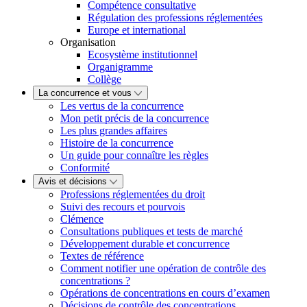
Compétence consultative
Régulation des professions réglementées
Europe et international
Organisation
Ecosystème institutionnel
Organigramme
Collège
La concurrence et vous
Les vertus de la concurrence
Mon petit précis de la concurrence
Les plus grandes affaires
Histoire de la concurrence
Un guide pour connaître les règles
Conformité
Avis et décisions
Professions réglementées du droit
Suivi des recours et pourvois
Clémence
Consultations publiques et tests de marché
Développement durable et concurrence
Textes de référence
Comment notifier une opération de contrôle des
concentrations ?
Opérations de concentrations en cours d’examen
Décisions de contrôle des concentrations