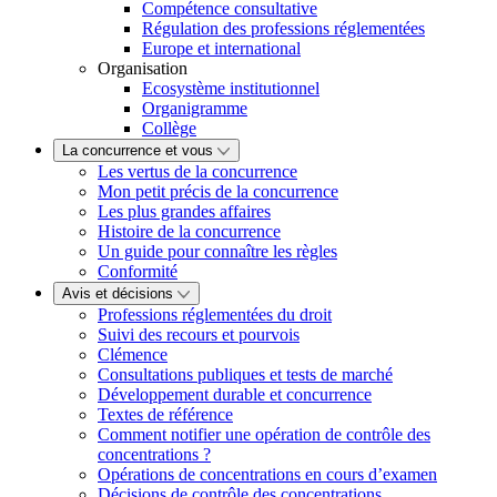
Compétence consultative
Régulation des professions réglementées
Europe et international
Organisation
Ecosystème institutionnel
Organigramme
Collège
La concurrence et vous
Les vertus de la concurrence
Mon petit précis de la concurrence
Les plus grandes affaires
Histoire de la concurrence
Un guide pour connaître les règles
Conformité
Avis et décisions
Professions réglementées du droit
Suivi des recours et pourvois
Clémence
Consultations publiques et tests de marché
Développement durable et concurrence
Textes de référence
Comment notifier une opération de contrôle des
concentrations ?
Opérations de concentrations en cours d’examen
Décisions de contrôle des concentrations