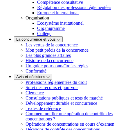
Compétence consultative
Régulation des professions réglementées
Europe et international
Organisation
Ecosystème institutionnel
Organigramme
Collège
La concurrence et vous
Les vertus de la concurrence
Mon petit précis de la concurrence
Les plus grandes affaires
Histoire de la concurrence
Un guide pour connaître les règles
Conformité
Avis et décisions
Professions réglementées du droit
Suivi des recours et pourvois
Clémence
Consultations publiques et tests de marché
Développement durable et concurrence
Textes de référence
Comment notifier une opération de contrôle des
concentrations ?
Opérations de concentrations en cours d’examen
Décisions de contrôle des concentrations