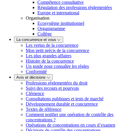
Compétence consultative
Régulation des professions réglementées
Europe et international
Organisation
Ecosystème institutionnel
Organigramme
Collège
La concurrence et vous
Les vertus de la concurrence
Mon petit précis de la concurrence
Les plus grandes affaires
Histoire de la concurrence
Un guide pour connaître les règles
Conformité
Avis et décisions
Professions réglementées du droit
Suivi des recours et pourvois
Clémence
Consultations publiques et tests de marché
Développement durable et concurrence
Textes de référence
Comment notifier une opération de contrôle des
concentrations ?
Opérations de concentrations en cours d’examen
Décisions de contrôle des concentrations