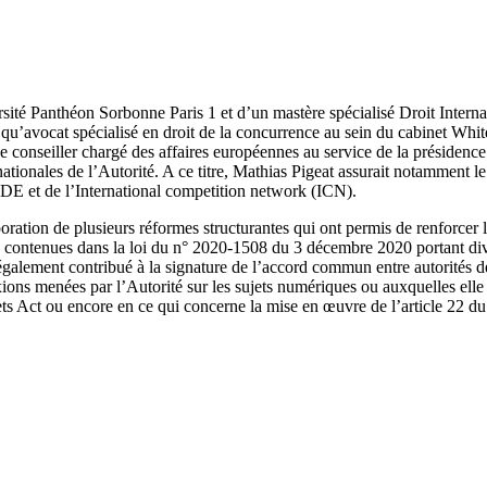
ersité Panthéon Sorbonne Paris 1 et d’un mastère spécialisé Droit Inte
u’avocat spécialisé en droit de la concurrence au sein du cabinet Whit
 de conseiller chargé des affaires européennes au service de la présidenc
ernationales de l’Autorité. A ce titre, Mathias Pigeat assurait notammen
E et de l’International competition network (ICN).
laboration de plusieurs réformes structurantes qui ont permis de renforcer
e contenues dans la loi du n° 2020-1508 du 3 décembre 2020 portant div
alement contribué à la signature de l’accord commun entre autorités d
flexions menées par l’Autorité sur les sujets numériques ou auxquelles e
s Act ou encore en ce qui concerne la mise en œuvre de l’article 22 du