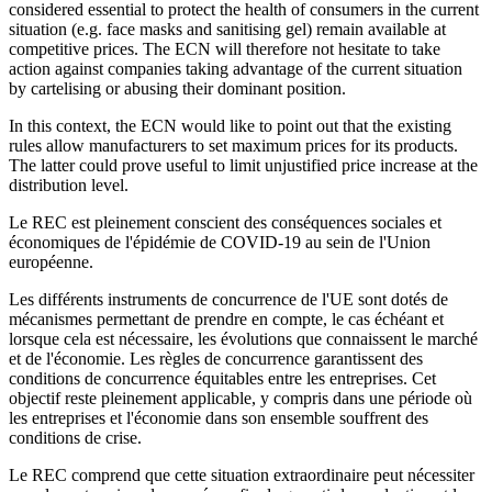
considered essential to protect the health of consumers in the current
situation (e.g. face masks and sanitising gel) remain available at
competitive prices. The ECN will therefore not hesitate to take
action against companies taking advantage of the current situation
by cartelising or abusing their dominant position.
In this context, the ECN would like to point out that the existing
rules allow manufacturers to set maximum prices for its products.
The latter could prove useful to limit unjustified price increase at the
distribution level.
Le REC est pleinement conscient des conséquences sociales et
économiques de l'épidémie de COVID-19 au sein de l'Union
européenne.
Les différents instruments de concurrence de l'UE sont dotés de
mécanismes permettant de prendre en compte, le cas échéant et
lorsque cela est nécessaire, les évolutions que connaissent le marché
et de l'économie. Les règles de concurrence garantissent des
conditions de concurrence équitables entre les entreprises. Cet
objectif reste pleinement applicable, y compris dans une période où
les entreprises et l'économie dans son ensemble souffrent des
conditions de crise.
Le REC comprend que cette situation extraordinaire peut nécessiter