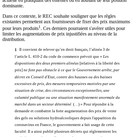
actuelle en pratiquant des ententes ou en abusant de leur position
dominante.
Dans ce contexte, le REC souhaite souligner que les règles
existantes permettent aux fournisseurs de fixer des prix maximums
1
pour leurs produits
. Ces derniers pourraient s'avérer utiles pour
limiter les augmentations de prix injustifiées au niveau de la
distribution.
1
Il convient de relever qu’en droit français, l’alinéa 3 de
l’article L. 410-2 du code de commerce prévoit que «
Les
dispositions
des deux premiers alinéas
[relatives à la liberté des
prix]
ne font pas obstacle à ce que le Gouvernement arrête, par
décret en Conseil d'Etat, contre des hausses ou des baisses
excessives de prix, des mesures temporaires motivées par une
situation de crise, des circonstances exceptionnelles, une
calamité publique ou une situation manifestement anormale du
marché dans un secteur déterminé.
(…) » Pour répondre à la
demande et combattre la forte augmentation des prix de vente
des gels ou solutions hydroalcooliques depuis l'apparition du
coronavirus en France, le gouvernement a fait usage de cette
faculté. Il a ainsi publié plusieurs décrets qui réglementent les