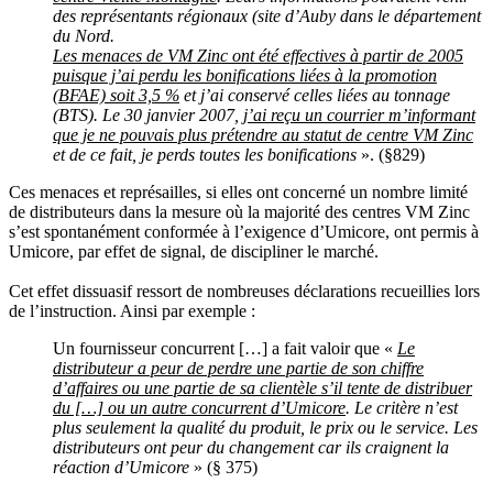
des représentants régionaux (site d’Auby dans le département
du Nord.
Les menaces de VM Zinc ont été effectives à partir de 2005
puisque j’ai perdu les bonifications liées à la promotion
(BFAE) soit 3,5 %
et j’ai conservé celles liées au tonnage
(BTS). Le 30 janvier 2007,
j’ai reçu un courrier m’informant
que je ne pouvais plus prétendre au statut de centre VM Zinc
et de ce fait, je perds toutes les bonifications
». (§829)
Ces menaces et représailles, si elles ont concerné un nombre limité
de distributeurs dans la mesure où la majorité des centres VM Zinc
s’est spontanément conformée à l’exigence d’Umicore, ont permis à
Umicore, par effet de signal, de discipliner le marché.
Cet effet dissuasif ressort de nombreuses déclarations recueillies lors
de l’instruction. Ainsi par exemple :
Un fournisseur concurrent […] a fait valoir que «
Le
distributeur a peur de perdre une partie de son chiffre
d’affaires ou une partie de sa clientèle s’il tente de distribuer
du […] ou un autre concurrent d’Umicore
. Le critère n’est
plus seulement la qualité du produit, le prix ou le service. Les
distributeurs ont peur du changement car ils craignent la
réaction d’Umicore
» (§ 375)