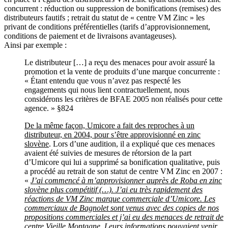
concurrent : réduction ou suppression de bonifications (remises) des
distributeurs fautifs ; retrait du statut de « centre VM Zinc » les
privant de conditions préférentielles (tarifs d’approvisionnement,
conditions de paiement et de livraisons avantageuses).
Ainsi par exemple :
Le distributeur […] a reçu des menaces pour avoir assuré la
promotion et la vente de produits d’une marque concurrente :
« Étant entendu que vous n’avez pas respecté les
engagements qui nous lient contractuellement, nous
considérons les critères de BFAE 2005 non réalisés pour cette
agence. » §824
De la même façon, Umicore a fait des reproches à un
distributeur, en 2004, pour s’être approvisionné en zinc
slovène
. Lors d’une audition, il a expliqué que ces menaces
avaient été suivies de mesures de rétorsion de la part
d’Umicore qui lui a supprimé sa bonification qualitative, puis
a procédé au retrait de son statut de centre VM Zinc en 2007 :
«
J’ai commencé à m’approvisionner auprès de Roba en zinc
slovène plus compétitif (…). J’ai eu très rapidement des
réactions de VM Zinc marque commerciale d’Umicore. Les
commerciaux de Bagnolet sont venus avec des copies de nos
propositions commerciales et j’ai eu des menaces de retrait de
centre Vieille Montagne
. Leurs informations pouvaient venir