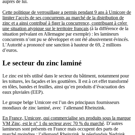
auprès de lui.
Cette politique de verrouillage a permis pendant 9 ans à Umicore de
limiter l’accès de ses concurrents au marché de la distribution de
zinc et a ainsi contribué à figer la concurrence, contribuant à créer
une situation atypique sur le territoire français
(à la différence de la
situation prévalant en Allemagne par exemple) : les lamineurs
concurrents n’ont pu se développer et ont été abusivement évincés.
L’Autorité a prononcé une sanction à hauteur de 69, 2 millions
d’euros.
Le secteur du zinc laminé
Le zinc est très utilisé dans le secteur du bâtiment, notamment pour
les toitures, les façades et les gouttières. Il est à cet effet transformé
en tôles, bandes et feuilles, ainsi qu’en produits d’évacuation des
eaux pluviales (EEP).
Le groupe belge Umicore est l’un des principaux fournisseurs
mondiaux de zinc laminé, avec l’allemand Rheinzink.
En France, Umicore, qui commercialise ses produits sous la marque
VM Zinc, est le n° 1 du secteur avec 70 % du marché
. D’autres
lamineurs sont présents en France mais occupent des parts de
marché moindres : l’allemand Rheinzink, le néerlandais Nedzink,