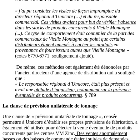
«
j’ai pu constater les visites
de façon impromptue
du
directeur régional d’Umicore (…) et du responsable
commercial.
Ces visites avaient pour but de vérifier l’absence
dans les stocks de produits concurrents à Vieille Montagne
(...). Ce type de comportement était coutumier de la part des
commerciaux de Vieille Montagne au point que
certains
distributeurs étaient amenés à cacher les produits
en
provenance de fournisseurs autres que Vieille Montagne
»
(cotes 6770-6771, soulignement ajouté).
De même, ces méthodes ont également été dénoncées par
l’ancien directeur d’une agence de distribution qui a souligné
que :
«
Le responsable régional d’Umicore, était plus présent et
avait une
attitude d’inquisiteur, notamment sur la présence
éventuelle de produits concurrents
. § 789
La clause de prévision unilatérale de tonnage
Une clause de « prévision unilatérale de tonnage », censée
permettre à Umicore d’établir ses propres prévisions de fabrication, a
également été utilisée pour détecter la vente éventuelle de produits
concurrents par les centres VM Zinc.
Des ventes anormalement
basses ou des baisses de commande étaient suivies de demandes