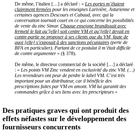
De même, l’italien […] a déclaré : «
Les portes m’étaient
clairement fermées
pour les enseignes Larivière, Asturienne et
certaines agences Descours et Cabaud, avec qui la
conversation tournait court en ce qui concerne les possibilités
de vente du zinc Simar.
Chaque enseigne brandissait avec
fermeté le fait qu’[elle] soit centre VM et qu’[elle] devait en
contre-partie ne proposer à ses clients que du VM, faute de
quoi [elle] s’exposait à des sanctions pécuniaires
(perte de
BFA en particulier). Partant de ce postulat il m’était difficile
de contre argumenter
» (§ 378).
De même, le directeur commercial de la société […] a déclaré
: «
Les points VM Zinc vendent en exclusivité du zinc VM. (…)
Les revendeurs ont peur de perdre le label VM. C’est très
important pour un distributeur, car il bénéficie des
prescriptions faites par VM en amont. VM lui garantit des
commandes grâce à ses liens avec les prescripteurs
»
Des pratiques graves qui ont produit des
effets néfastes sur le développement des
fournisseurs concurrents