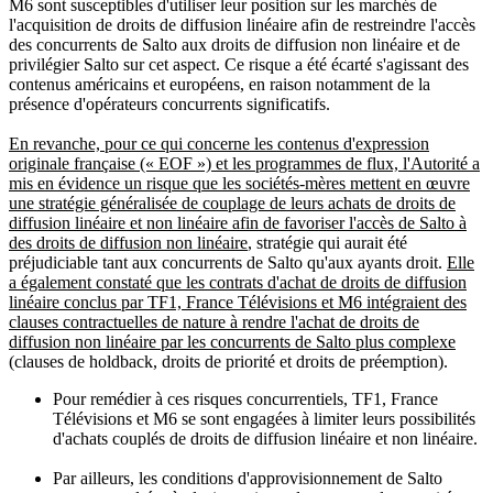
M6 sont susceptibles d'utiliser leur position sur les marchés de
l'acquisition de droits de diffusion linéaire afin de restreindre l'accès
des concurrents de Salto aux droits de diffusion non linéaire et de
privilégier Salto sur cet aspect. Ce risque a été écarté s'agissant des
contenus américains et européens, en raison notamment de la
présence d'opérateurs concurrents significatifs.
En revanche, pour ce qui concerne les contenus d'expression
originale française (« EOF ») et les programmes de flux, l'Autorité a
mis en évidence un risque que les sociétés-mères mettent en œuvre
une stratégie généralisée de couplage de leurs achats de droits de
diffusion linéaire et non linéaire afin de favoriser l'accès de Salto à
des droits de diffusion non linéaire
, stratégie qui aurait été
préjudiciable tant aux concurrents de Salto qu'aux ayants droit.
Elle
a également constaté que les contrats d'achat de droits de diffusion
linéaire conclus par TF1, France Télévisions et M6 intégraient des
clauses contractuelles de nature à rendre l'achat de droits de
diffusion non linéaire par les concurrents de Salto plus complexe
(clauses de holdback, droits de priorité et droits de préemption).
Pour remédier à ces risques concurrentiels, TF1, France
Télévisions et M6 se sont engagées à limiter leurs possibilités
d'achats couplés de droits de diffusion linéaire et non linéaire.
Par ailleurs, les conditions d'approvisionnement de Salto