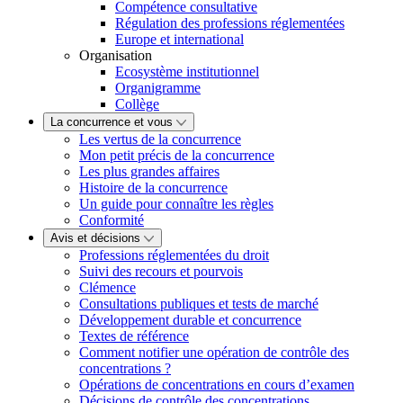
Compétence consultative
Régulation des professions réglementées
Europe et international
Organisation
Ecosystème institutionnel
Organigramme
Collège
La concurrence et vous
Les vertus de la concurrence
Mon petit précis de la concurrence
Les plus grandes affaires
Histoire de la concurrence
Un guide pour connaître les règles
Conformité
Avis et décisions
Professions réglementées du droit
Suivi des recours et pourvois
Clémence
Consultations publiques et tests de marché
Développement durable et concurrence
Textes de référence
Comment notifier une opération de contrôle des
concentrations ?
Opérations de concentrations en cours d’examen
Décisions de contrôle des concentrations