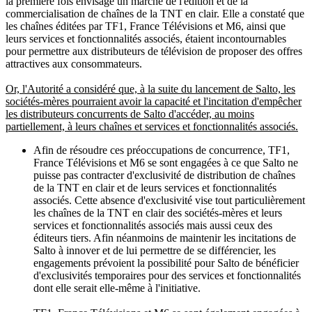
la première fois envisagé un marché de l'édition et de la
commercialisation de chaînes de la TNT en clair. Elle a constaté que
les chaînes éditées par TF1, France Télévisions et M6, ainsi que
leurs services et fonctionnalités associés, étaient incontournables
pour permettre aux distributeurs de télévision de proposer des offres
attractives aux consommateurs.
Or, l'Autorité a considéré que, à la suite du lancement de Salto, les
sociétés-mères pourraient avoir la capacité et l'incitation d'empêcher
les distributeurs concurrents de Salto d'accéder, au moins
partiellement, à leurs chaînes et services et fonctionnalités associés.
Afin de résoudre ces préoccupations de concurrence, TF1,
France Télévisions et M6 se sont engagées à ce que Salto ne
puisse pas contracter d'exclusivité de distribution de chaînes
de la TNT en clair et de leurs services et fonctionnalités
associés. Cette absence d'exclusivité vise tout particulièrement
les chaînes de la TNT en clair des sociétés-mères et leurs
services et fonctionnalités associés mais aussi ceux des
éditeurs tiers. Afin néanmoins de maintenir les incitations de
Salto à innover et de lui permettre de se différencier, les
engagements prévoient la possibilité pour Salto de bénéficier
d'exclusivités temporaires pour des services et fonctionnalités
dont elle serait elle-même à l'initiative.