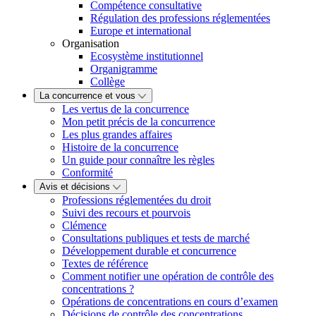
Compétence consultative
Régulation des professions réglementées
Europe et international
Organisation
Ecosystème institutionnel
Organigramme
Collège
La concurrence et vous
Les vertus de la concurrence
Mon petit précis de la concurrence
Les plus grandes affaires
Histoire de la concurrence
Un guide pour connaître les règles
Conformité
Avis et décisions
Professions réglementées du droit
Suivi des recours et pourvois
Clémence
Consultations publiques et tests de marché
Développement durable et concurrence
Textes de référence
Comment notifier une opération de contrôle des
concentrations ?
Opérations de concentrations en cours d’examen
Décisions de contrôle des concentrations